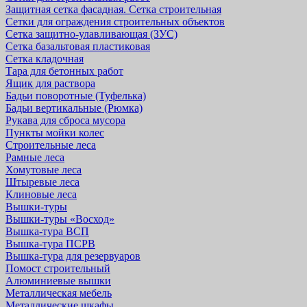
Защитная cетка фасадная. Сетка строительная
Сетки для ограждения строительных объектов
Сетка защитно-улавливающая (ЗУС)
Сетка базальтовая пластиковая
Сетка кладочная
Тара для бетонных работ
Ящик для раствора
Бадьи поворотные (Туфелька)
Бадьи вертикальные (Рюмка)
Рукава для сброса мусора
Пункты мойки колес
Строительные леса
Рамные леса
Хомутовые леса
Штыревые леса
Клиновые леса
Вышки-туры
Вышки-туры «Восход»
Вышка-тура ВСП
Вышка-тура ПСРВ
Вышка-тура для резервуаров
Помост строительный
Алюминиевые вышки
Металлическая мебель
Металлические шкафы