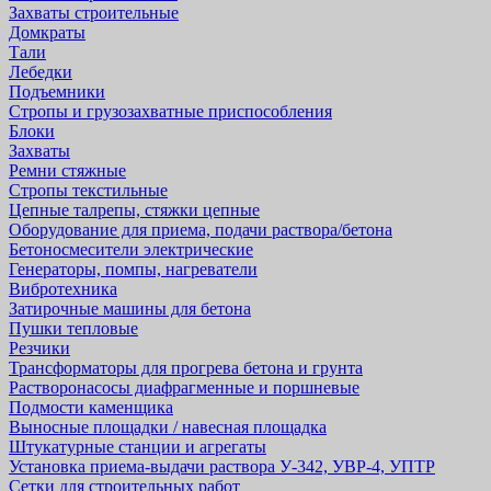
Захваты строительные
Домкраты
Тали
Лебедки
Подъемники
Стропы и грузозахватные приспособления
Блоки
Захваты
Ремни стяжные
Стропы текстильные
Цепные талрепы, стяжки цепные
Оборудование для приема, подачи раствора/бетона
Бетоносмесители электрические
Генераторы, помпы, нагреватели
Вибротехника
Затирочные машины для бетона
Пушки тепловые
Резчики
Трансформаторы для прогрева бетона и грунта
Растворонасосы диафрагменные и поршневые
Подмости каменщика
Выносные площадки / навесная площадка
Штукатурные станции и агрегаты
Установка приема-выдачи раствора У-342, УВР-4, УПТР
Сетки для строительных работ